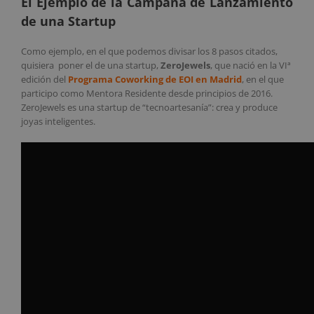
El Ejemplo de la Campaña de Lanzamiento
de una Startup
Como ejemplo, en el que podemos divisar los 8 pasos citados,
quisiera poner el de una startup,
ZeroJewels
, que nació en la VIª
edición del
Programa Coworking de EOI en Madrid
, en el que
participo como Mentora Residente desde principios de 2016.
ZeroJewels es una startup de “tecnoartesanía”: crea y produce
joyas inteligentes.