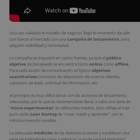
Una vez validado el modelo de negocio, llegó el momento de salir
con fuerza al mercado con una
campaña de lanzamiento
, para
adquirir visibilidad y notoriedad.
La campaña se orquestó en varios frentes, ya que el
público
objetivo
de ZeroJewels se encuentra tanto
online
como
offline
.
Para cada acción de comunicación se fijaron
objetivos
cuantitativos
concretos de adquisición de nuevos clientes,
captación de
leads
, solicitud de información, etc.
Al principio es muy difícil atinar con las acciones de lanzamiento
adecuadas, por lo que es recomendable llevar a cabo una serie de
“
micro-experimentos
” en diferentes medios. Esto refleja el más
puro estilo
Lean Startup
de “crear, medir y aprender”, con la
mínima inversión posible.
La adecuada
medición
de las distintas acciones y establecer una
serie de indicadores clave y métricas “que de verdad importen”