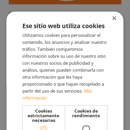
Espero que estas recomendaciones te sean de utilidad para
×
planificar tus campañas de comunicación. Improvisar no es
Ese sitio web utiliza cookies
recomendable, ya que puede suponer un despilfarro de tiempo y
de dinero, que ninguna empresa puede permitirse.
Utilizamos cookies para personalizar el
contenido, los anuncios y analizar nuestro
Y para que tu campaña de comunicación no sea un hecho
aislado, debe enmarcarse dentro de la estrategia global de
tráfico. También compartimos
marketing de tu empresa. El
plan de marketing
es la
información sobre su uso de nuestro sitio
herramienta perfecta para plantear objetivos relevantes,
con nuestros socios de publicidad y
identificar las estrategias oportunas (la estrategia de
análisis, quienes pueden combinarla con
comunicación es una de las más importantes), planificar
otra información que les haya
acciones, realizar previsiones económicas y establecer cómo
medir los resultados.
proporcionado o que hayan recopilado a
partir del uso de sus servicios.
Más
Si nuestros recursos son escasos habrá que ingeniárselas para
información
obtener la financiación necesaria y emplear preferiblemente
técnicas de
marketing de guerrilla
pero, en ningún caso,
Cookies
Cookies de
debemos descuidar un aspecto tan estratégico como es la
estrictamente
rendimiento
comunicación.
necesarias