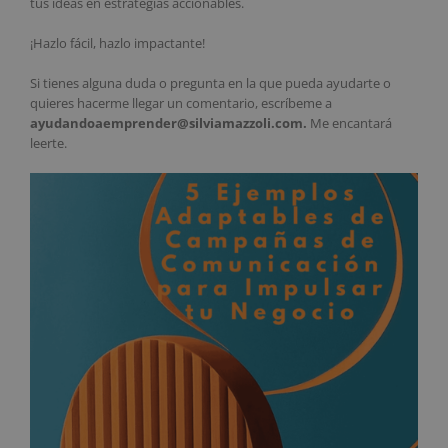
tus ideas en estrategias accionables.
¡Hazlo fácil, hazlo impactante!
Si tienes alguna duda o pregunta en la que pueda ayudarte o
quieres hacerme llegar un comentario, escríbeme a
ayudandoaemprender@silviamazzoli.com.
Me encantará
leerte.