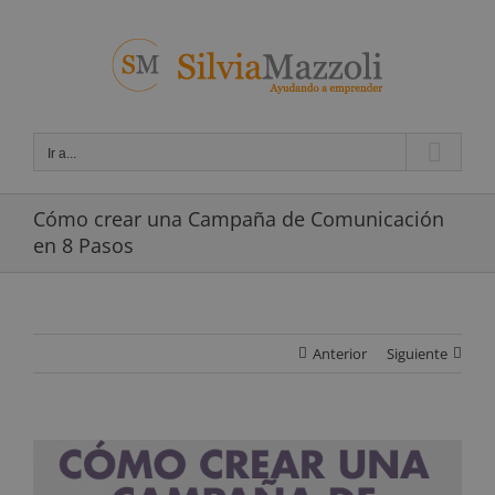
Saltar
al
contenido
Ir a...
Cómo crear una Campaña de Comunicación
en 8 Pasos
Anterior
Siguiente
Ver
imagen
más