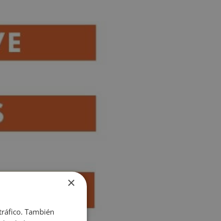
×
 tráfico. También