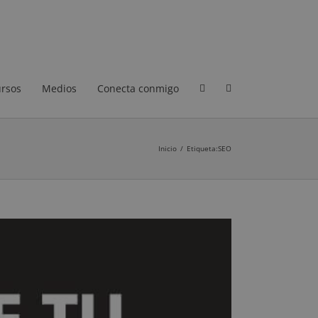
rsos
Medios
Conecta conmigo
Inicio
/
Etiqueta:
SEO