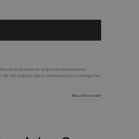
álisis de la situación en la que nos encontramos
án las estrategias y planes adecuados para conseguirlos.
Mas información