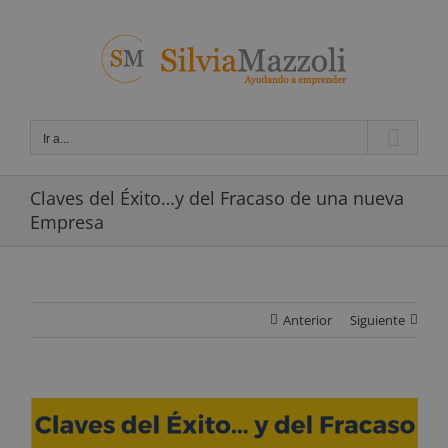
Saltar
al
contenido
Ir a...
Claves del Éxito…y del Fracaso de una nueva
Empresa
Anterior
Siguiente
Ver
imagen
más