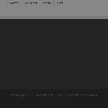
twitter
vendedor
venta
éxito
© Copyright 2021 Silvia Mazzoli. Todos los derechos reservados
Facebook
Twitter
Pinterest
LinkedIn