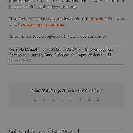
preocupamos con las Guías Prácticas, para allanar en todo lo
posible el dificil camino de emprender.
Si quieres conocerlas más, puedes hacerlo en
mi web
o en la web
de la
Revista Emprendedores
.
¡Encuentra la tuya o sugiéreme la que andas buscando!
Por
Silvia Mazzoli
|
septiembre 28th, 2017
|
Emprendedores
,
Gestión de empresa
,
Guías Prácticas de Emprendedores
|
11
Comentarios
Share This Story, Choose Your Platform!
Facebook
Twitter
Reddit
LinkedIn
Tumblr
Pinterest
Vk
Correo
electrónico
Sobre el Autor:
Silvia Mazzoli