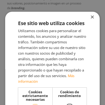
sus valores, posicionamiento e imagen en un proceso
de
branding.
×
3-Marketing y Venta
Ese sitio web utiliza cookies
Comunicar y vender resulta absolutamente prioritario. Los
Utilizamos cookies para personalizar el
clientes no van a llegar espontáneamente y es en los primeros
contenido, los anuncios y analizar nuestro
tiempos de la empresa cuando hay que volcarse en darla a
conocer de la forma más amplia y por supuesto más eficaz
tráfico. También compartimos
posible.
información sobre su uso de nuestro sitio
con nuestros socios de publicidad y
Que una empresa despegue dependerá en buena parte de
análisis, quienes pueden combinarla con
nuestra actitud comercial, de nuestra habilidad para convencer,
otra información que les haya
ilusionar y generar confianza.
proporcionado o que hayan recopilado a
4-Gestión de los Socios y del Equipo
partir del uso de sus servicios.
Más
información
Nuestros colaboradores son los mayores responsables de la
calidad del servicio al cliente. Lograr un buen ambiente de
Cookies
Cookies de
trabajo, la motivación, satisfacción laboral y el compromiso
estrictamente
rendimiento
de nuestro equipo es una tarea ardua, pero imprescindible para
necesarias
el éxito.