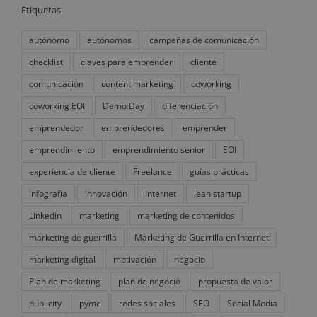
Etiquetas
autónomo
autónomos
campañas de comunicación
checklist
claves para emprender
cliente
comunicación
content marketing
coworking
coworking EOI
Demo Day
diferenciación
emprendedor
emprendedores
emprender
emprendimiento
emprendimiento senior
EOI
experiencia de cliente
Freelance
guías prácticas
infografía
innovación
Internet
lean startup
Linkedin
marketing
marketing de contenidos
marketing de guerrilla
Marketing de Guerrilla en Internet
marketing digital
motivación
negocio
Plan de marketing
plan de negocio
propuesta de valor
publicity
pyme
redes sociales
SEO
Social Media