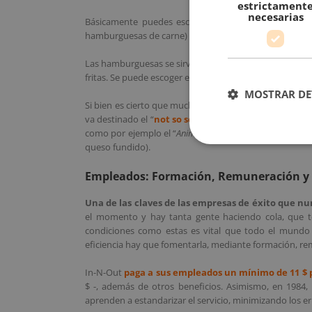
estrictament
necesarias
Básicamente puedes escoger entre el tamaño
Doubl
hamburguesas de carne) o simple; con o sin queso (c
Las hamburguesas se sirven con
spread
(una salsa cuya
fritas. Se puede escoger entre batidos (chocolate, fresa, 
MOSTRAR DE
Si bien es cierto que muchas personas valoran la senci
va destinado el “
not so secret menú
” – tratado como
como por ejemplo el “
Animal Style
” (las hamburguesas se
queso fundido).
Empleados: Formación, Remuneración y
Una de las claves de las empresas de éxito que nu
el momento y hay tanta gente haciendo cola, que te
condiciones como estas es vital que todo el mundo r
eficiencia hay que fomentarla, mediante formación, r
In-N-Out
paga a sus empleados un mínimo de 11 $ 
$ -, además de otros beneficios. Asimismo, en 1984,
aprenden a estandarizar el servicio, minimizando los er