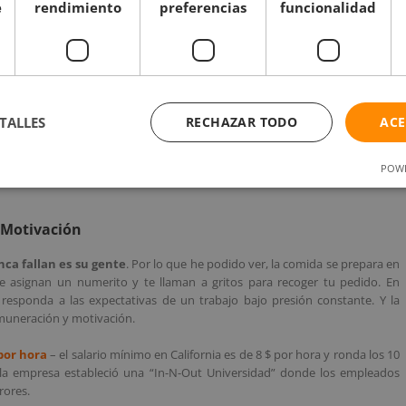
e
rendimiento
preferencias
funcionalidad
e-double
(pan, dos lonchas de queso, rodaja de cebolla, de tomate, dos
heeseburger o hamburger).
 receta se ha mantenido invariada desde 1948), tomate y cebolla y patatas
vainilla) o refrescos.
TALLES
RECHAZAR TODO
ACE
llez y falta de complicaciones, hay otras que quieren más. A estas personas
 una especie de leyenda urbana – que permite variaciones “fuera de carta”
POWE
 cocinan con mostaza, salsa extra, cebolla a la parrilla y las patatas llevan
 Motivación
nca fallan es su gente
. Por lo que he podido ver, la comida se prepara en
 asignan un numerito y te llaman a gritos para recoger tu pedido. En
esponda a las expectativas de un trabajo bajo presión constante. Y la
emuneración y motivación.
por hora
– el salario mínimo en California es de 8 $ por hora y ronda los 10
 la empresa estableció una “In-N-Out Universidad” donde los empleados
rores.