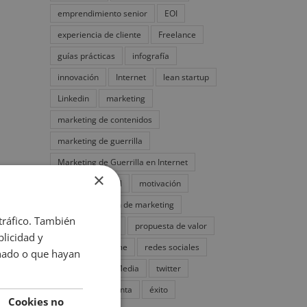
emprendimiento senior
EOI
experiencia de cliente
Freelance
guías prácticas
infografía
innovación
Internet
lean startup
Linkedin
marketing
marketing de contenidos
marketing de guerrilla
Marketing de Guerrilla en Internet
×
marketing digital
motivación
negocio
Plan de marketing
 tráfico. También
plan de negocio
propuesta de valor
licidad y
publicity
pyme
redes sociales
onado o que hayan
SEO
Social Media
twitter
vendedor
venta
éxito
Cookies no