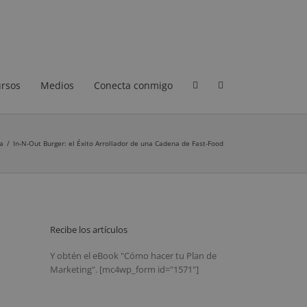
rsos
Medios
Conecta conmigo
a
/
In-N-Out Burger: el Éxito Arrollador de una Cadena de Fast-Food
Recibe los artículos
Y obtén el eBook "Cómo hacer tu Plan de
Marketing". [mc4wp_form id="1571"]