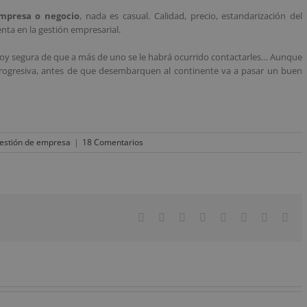
mpresa o negocio
, nada es casual. Calidad, precio, estandarización del
nta en la gestión empresarial.
oy segura de que a más de uno se le habrá ocurrido contactarles… Aunque
 progresiva, antes de que desembarquen al continente va a pasar un buen
estión de empresa
|
18 Comentarios
Facebook
Twitter
Reddit
LinkedIn
Tumblr
Pinterest
Vk
Cor
elec