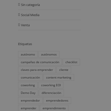
Sin categoría
Social Media
Venta
Etiquetas
autónomo
autónomos
campañas de comunicación
checklist
claves para emprender
cliente
comunicación
content marketing
coworking
coworking EOI
Demo Day
diferenciación
emprendedor
emprendedores
emprender
emprendimiento